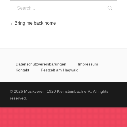
Kartenvorverkauf 2026
Chronik & Festschrift 2020
Bring me back home
DOWNLOAD
WERBUNG VON FIRMEN
Datenschutzvereinbarungen
Impressum
Kontakt
Festzelt am Hagwald
© 2026 Musikverein 1920 Kleinsteinbach e.V.. All rights
reserved.