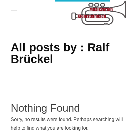
STARTSEITE
Musikverein 1920 Kleinsteinbach e.V.
All posts by : Ralf
Brückel
UNSER VEREIN
Blasorchester
FESTZELT AM HAGWALD
Jugend und Ausbildung
Nothing Found
MUSIKVEREIN AUF TOUR
Vorstand
Sorry, no results were found. Perhaps searching will
Theatergruppe
help to find what you are looking for.
Neuigkeiten
GALERIE