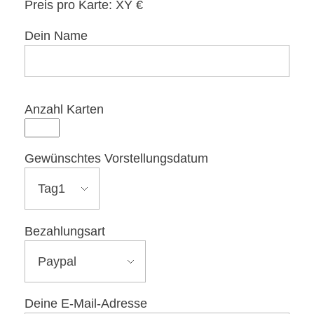
Kartenvorverkauf 2026
Chronik & Festschrift 2020
Preis pro Karte: XY €
Dein Name
DOWNLOAD
Anzahl Karten
WERBUNG VON FIRMEN
Gewünschtes Vorstellungsdatum
Bezahlungsart
Deine E-Mail-Adresse