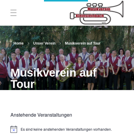
STARTSEITE
Musikverein 1920 Kleinsteinbach e.V.
Home
Unser Verein
Musikverein auf Tour
UNSER VEREIN
Musikverein auf
Tour
Blasorchester
FESTZELT AM HAGWALD
Jugend und Ausbildung
MUSIKVEREIN AUF TOUR
Vorstand
Anstehende Veranstaltungen
Theatergruppe
Es sind keine anstehenden Veranstaltungen vorhanden.
H
Neuigkeiten
GALERIE