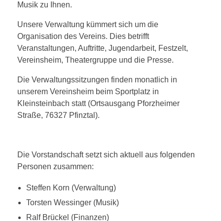
Kartenvorverkauf 2026
Chronik & Festschrift 2020
Musik zu Ihnen.
Unsere Verwaltung kümmert sich um die
Organisation des Vereins. Dies betrifft
DOWNLOAD
Veranstaltungen, Auftritte, Jugendarbeit, Festzelt,
Vereinsheim, Theatergruppe und die Presse.
Die Verwaltungssitzungen finden monatlich in
WERBUNG VON FIRMEN
unserem Vereinsheim beim Sportplatz in
Kleinsteinbach statt (Ortsausgang Pforzheimer
Straße, 76327 Pfinztal).
Die Vorstandschaft setzt sich aktuell aus folgenden
Personen zusammen:
Steffen Korn (Verwaltung)
Torsten Wessinger (Musik)
Ralf Brückel (Finanzen)