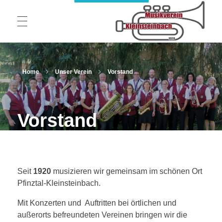
STARTSEITE
Musikverein 1920 Kleinsteinbach e.V.
Home
Unser Verein
Vorstand
UNSER VEREIN
Vorstand
Blasorchester
FESTZELT AM HAGWALD
Jugend und Ausbildung
Seit
1920
musizieren wir gemeinsam im schönen Ort
MUSIKVEREIN AUF TOUR
Vorstand
Pfinztal-Kleinsteinbach.
Theatergruppe
Mit Konzerten und Auftritten bei örtlichen und
außerorts befreundeten Vereinen bringen wir die
Neuigkeiten
GALERIE