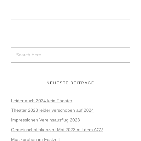
Kartenvorverkauf 2026
Chronik & Festschrift 2020
DOWNLOAD
WERBUNG VON FIRMEN
NEUESTE BEITRÄGE
Leider auch 2024 kein Theater
Theater 2023 leider verschoben auf 2024
Impressionen Vereinsausflug 2023
Gemeinschaftskonzert Mai 2023 mit dem AGV
Musikproben im Festzelt