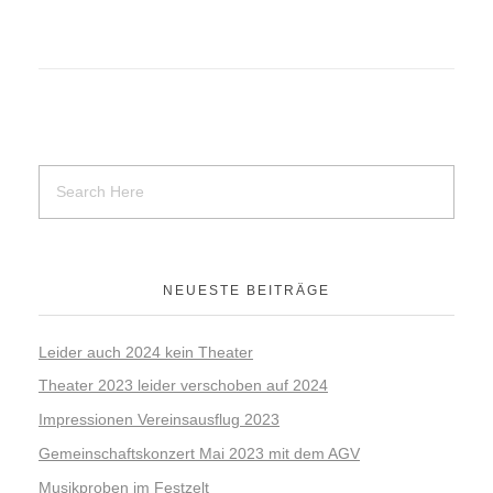
Kartenvorverkauf 2026
Chronik & Festschrift 2020
DOWNLOAD
WERBUNG VON FIRMEN
NEUESTE BEITRÄGE
Leider auch 2024 kein Theater
Theater 2023 leider verschoben auf 2024
Impressionen Vereinsausflug 2023
Gemeinschaftskonzert Mai 2023 mit dem AGV
Musikproben im Festzelt