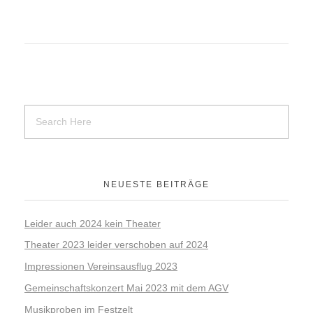
Kartenvorverkauf 2026
Chronik & Festschrift 2020
DOWNLOAD
WERBUNG VON FIRMEN
NEUESTE BEITRÄGE
Leider auch 2024 kein Theater
Theater 2023 leider verschoben auf 2024
Impressionen Vereinsausflug 2023
Gemeinschaftskonzert Mai 2023 mit dem AGV
Musikproben im Festzelt