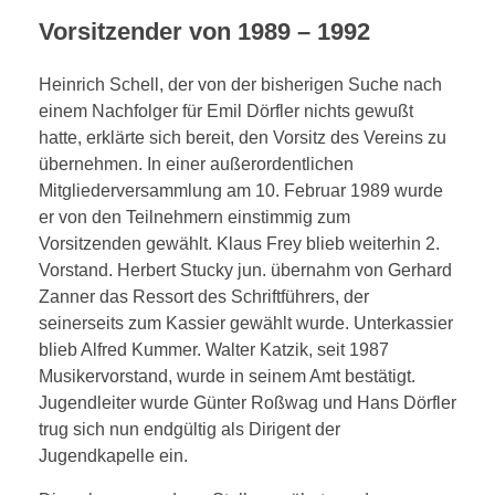
Kartenvorverkauf 2026
Chronik & Festschrift 2020
Vorsitzender von 1989 – 1992
Heinrich Schell, der von der bisherigen Suche nach
DOWNLOAD
einem Nachfolger für Emil Dörfler nichts gewußt
hatte, erklärte sich bereit, den Vorsitz des Vereins zu
übernehmen. In einer außerordentlichen
WERBUNG VON FIRMEN
Mitgliederversammlung am 10. Februar 1989 wurde
er von den Teilnehmern einstimmig zum
Vorsitzenden gewählt. Klaus Frey blieb weiterhin 2.
Vorstand. Herbert Stucky jun. übernahm von Gerhard
Zanner das Ressort des Schriftführers, der
seinerseits zum Kassier gewählt wurde. Unterkassier
blieb Alfred Kummer. Walter Katzik, seit 1987
Musikervorstand, wurde in seinem Amt bestätigt.
Jugendleiter wurde Günter Roßwag und Hans Dörfler
trug sich nun endgültig als Dirigent der
Jugendkapelle ein.