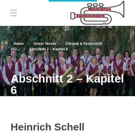
STARTSEITE
Musikverein 1920 Kleinsteinbach e.V.
Home
Unser Verein
Chronik & Festschrift
202...
Abschnitt 2 – Kapitel 6
UNSER VEREIN
Abschnitt 2 – Kapitel
Blasorchester
FESTZELT AM HAGWALD
6
Jugend und Ausbildung
MUSIKVEREIN AUF TOUR
Vorstand
Theatergruppe
Heinrich Schell
Neuigkeiten
GALERIE